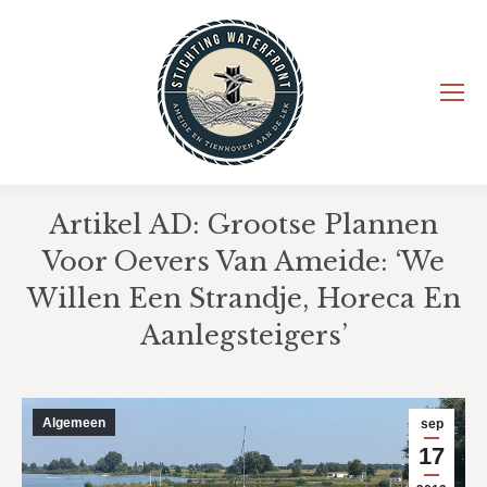
Artikel AD: Grootse Plannen
Voor Oevers Van Ameide: ‘We
Willen Een Strandje, Horeca En
Aanlegsteigers’
Je bent hier:
Algemeen
sep
17