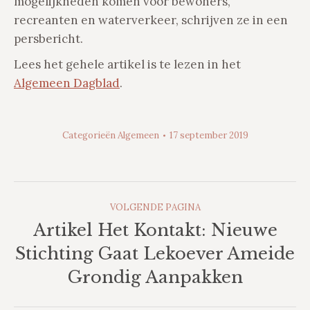
mogelijkheden komen voor bewoners,
recreanten en waterverkeer, schrijven ze in een
persbericht.
Lees het gehele artikel is te lezen in het
Algemeen Dagblad
.
Categorieën
Algemeen
17 september 2019
Post
VOLGENDE PAGINA
Navigation
Artikel Het Kontakt: Nieuwe
Stichting Gaat Lekoever Ameide
Volgende
pagina
Grondig Aanpakken